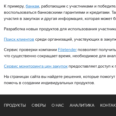
К примеру,
банкам
, работающим с участниками и победит
воспользоваться банковскими гарантиями и кредитами. Та
участия в закупках и другая информация, которая может
Разработка новых продуктов для использования участника
Поиск клиентов
среди организаций, участвующих в закупк
Сервис проверки компании
Filetender
позволяет получить
что существенно сокращает время, необходимое для анал
Сервис мониторинга цен закупок
предоставляет доступ к
На страницах сайта вы найдете решения, которые помогу
помочь в создании индивидуальных продуктов.
ПРОДУКТЫ
СФЕРЫ
О НАС
АНАЛИТИКА
КОНТА