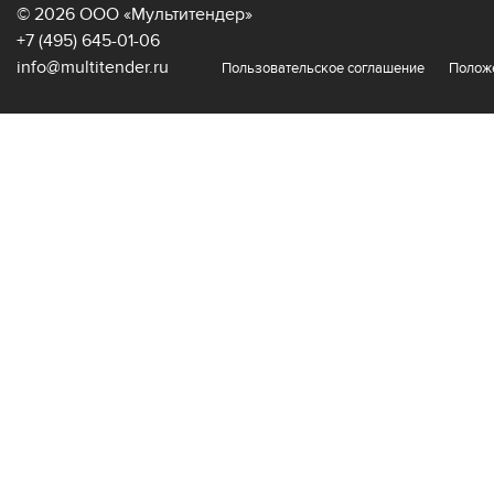
© 2026 ООО «Мультитендер»
+7 (495) 645-01-06
info@multitender.ru
Пользовательское соглашение
Полож